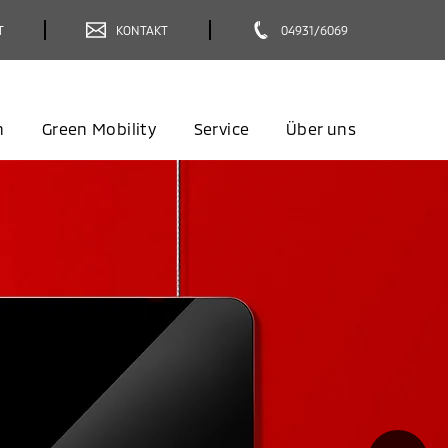
T
KONTAKT
04931/6069
n
Green Mobility
Service
Über uns