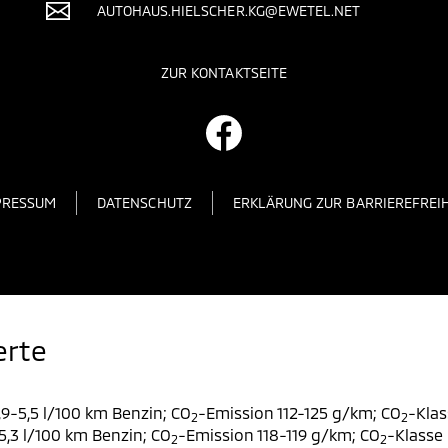
AUTOHAUS.HIELSCHER.KG@EWETEL.NET
ZUR KONTAKTSEITE
PRESSUM
DATENSCHUTZ
ERKLÄRUNG ZUR BARRIEREFREIH
erte
9-5,5 l/100 km Benzin; CO
-Emission 112-125 g/km; CO
-Klas
2
2
,3 l/100 km Benzin; CO
-Emission 118-119 g/km; CO
-Klasse 
2
2