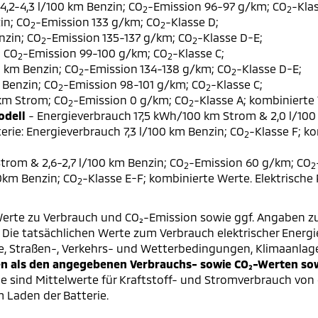
,2-4,3 l/100 km Benzin; CO
-Emission 96-97 g/km; CO
-Klas
2
2
in; CO
-Emission 133 g/km; CO
-Klasse D;
2
2
nzin; CO
-Emission 135-137 g/km; CO
-Klasse D-E;
2
2
; CO
-Emission 99-100 g/km; CO
-Klasse C;
2
2
0 km Benzin; CO
-Emission 134-138 g/km; CO
-Klasse D-E;
2
2
 Benzin; CO
-Emission 98-101 g/km; CO
-Klasse C;
2
2
 km Strom; CO
-Emission 0 g/km; CO
-Klasse A; kombinierte 
2
2
odell
- Energieverbrauch 17,5 kWh/100 km Strom & 2,0 l/100
erie: Energieverbrauch 7,3 l/100 km Benzin; CO
-Klasse F; k
2
trom & 2,6-2,7 l/100 km Benzin; CO
-Emission 60 g/km; CO
2
2
00km Benzin; CO
-Klasse E-F; kombinierte Werte. Elektrische
2
erte zu Verbrauch und CO₂-Emission sowie ggf. Angaben z
ie tatsächlichen Werte zum Verbrauch elektrischer Energie 
e, Straßen-, Verkehrs- und Wetterbedingungen, Klimaanlag
 als den angegebenen Verbrauchs- sowie CO₂-Werten sowi
 sind Mittelwerte für Kraftstoff- und Stromverbrauch von 
 Laden der Batterie.