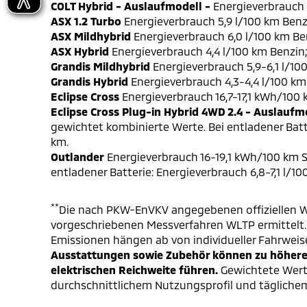
COLT Hybrid - Auslaufmodell -
Energieverbrauch 4
ASX 1.2 Turbo
Energieverbrauch 5,9 l/100 km Benz
ASX Mildhybrid
Energieverbrauch 6,0 l/100 km Be
ASX Hybrid
Energieverbrauch 4,4 l/100 km Benzin
Grandis Mildhybrid
Energieverbrauch 5,9-6,1 l/10
Grandis Hybrid
Energieverbrauch 4,3-4,4 l/100 km
Eclipse Cross
Energieverbrauch 16,7-17,1 kWh/100
Eclipse Cross Plug-in Hybrid 4WD 2.4 - Auslaufm
gewichtet kombinierte Werte. Bei entladener Batt
km.
Outlander
Energieverbrauch 16-19,1 kWh/100 km S
entladener Batterie: Energieverbrauch 6,8-7,1 l/1
**
Die nach PKW-EnVKV angegebenen offiziellen W
vorgeschriebenen Messverfahren WLTP ermittelt. D
Emissionen hängen ab von individueller Fahrweis
Ausstattungen sowie Zubehör können zu höheren
elektrischen Reichweite führen.
Gewichtete Werte
durchschnittlichem Nutzungsprofil und täglichem