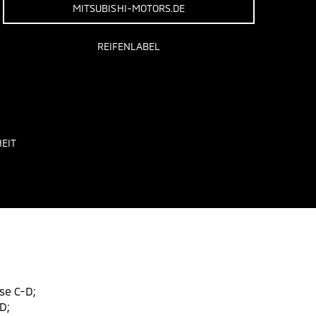
MITSUBISHI-MOTORS.DE
REIFENLABEL
EIT
se C-D;
D;