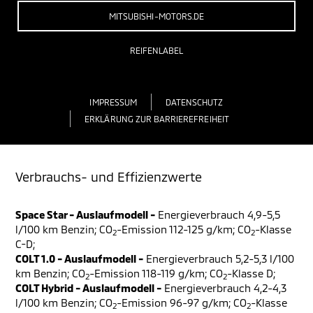
MITSUBISHI-MOTORS.DE
REIFENLABEL
IMPRESSUM
DATENSCHUTZ
ERKLÄRUNG ZUR BARRIEREFREIHEIT
Verbrauchs- und Effizienzwerte
Space Star - Auslaufmodell -
Energieverbrauch 4,9-5,5
l/100 km Benzin; CO
-Emission 112-125 g/km; CO
-Klasse
2
2
C-D;
COLT 1.0 - Auslaufmodell -
Energieverbrauch 5,2-5,3 l/100
km Benzin; CO
-Emission 118-119 g/km; CO
-Klasse D;
2
2
COLT Hybrid - Auslaufmodell -
Energieverbrauch 4,2-4,3
l/100 km Benzin; CO
-Emission 96-97 g/km; CO
-Klasse
2
2