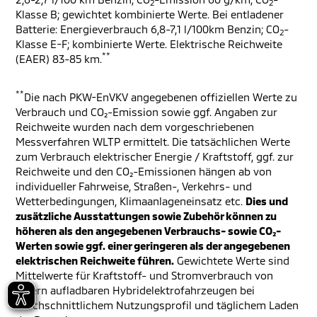
2
2
Klasse B; gewichtet kombinierte Werte. Bei entladener
Batterie: Energieverbrauch 6,8-7,1 l/100km Benzin; CO
-
2
Klasse E-F; kombinierte Werte. Elektrische Reichweite
**
(EAER) 83-85 km.
**
Die nach PKW-EnVKV angegebenen offiziellen Werte zu
Verbrauch und CO₂-Emission sowie ggf. Angaben zur
Reichweite wurden nach dem vorgeschriebenen
Messverfahren WLTP ermittelt. Die tatsächlichen Werte
zum Verbrauch elektrischer Energie / Kraftstoff, ggf. zur
Reichweite und den CO₂-Emissionen hängen ab von
individueller Fahrweise, Straßen-, Verkehrs- und
Wetterbedingungen, Klimaanlageneinsatz etc.
Dies und
zusätzliche Ausstattungen sowie Zubehör können zu
höheren als den angegebenen Verbrauchs- sowie CO₂-
Werten sowie ggf. einer geringeren als der angegebenen
elektrischen Reichweite führen.
Gewichtete Werte sind
Mittelwerte für Kraftstoff- und Stromverbrauch von
extern aufladbaren Hybridelektrofahrzeugen bei
durchschnittlichem Nutzungsprofil und täglichem Laden