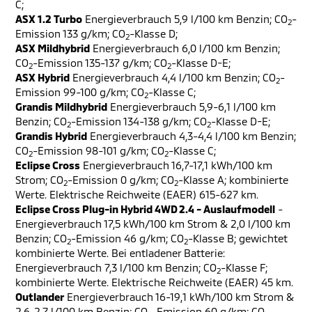
C;
ASX 1.2 Turbo
Energieverbrauch 5,9 l/100 km Benzin; CO
-
2
Emission 133 g/km; CO
-Klasse D;
2
ASX Mildhybrid
Energieverbrauch 6,0 l/100 km Benzin;
CO
-Emission 135-137 g/km; CO
-Klasse D-E;
2
2
ASX Hybrid
Energieverbrauch 4,4 l/100 km Benzin; CO
-
2
Emission 99-100 g/km; CO
-Klasse C;
2
Grandis Mildhybrid
Energieverbrauch 5,9-6,1 l/100 km
Benzin; CO
-Emission 134-138 g/km; CO
-Klasse D-E;
2
2
Grandis Hybrid
Energieverbrauch 4,3-4,4 l/100 km Benzin;
CO
-Emission 98-101 g/km; CO
-Klasse C;
2
2
Eclipse Cross
Energieverbrauch 16,7-17,1 kWh/100 km
Strom; CO
-Emission 0 g/km; CO
-Klasse A; kombinierte
2
2
Werte. Elektrische Reichweite (EAER) 615-627 km.
Eclipse Cross Plug-in Hybrid 4WD 2.4 - Auslaufmodell
-
Energieverbrauch 17,5 kWh/100 km Strom & 2,0 l/100 km
Benzin; CO
-Emission 46 g/km; CO
-Klasse B; gewichtet
2
2
kombinierte Werte. Bei entladener Batterie:
Energieverbrauch 7,3 l/100 km Benzin; CO
-Klasse F;
2
kombinierte Werte. Elektrische Reichweite (EAER) 45 km.
Outlander
Energieverbrauch 16-19,1 kWh/100 km Strom &
2,6-2,7 l/100 km Benzin; CO
-Emission 60 g/km; CO
-