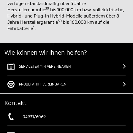
verfügen standardmäßig über 5 Jahre
30
Herstellergarantie
bis 100.000 km bzw. vollelektrische,
Hybrid- und Plug-in Hybrid-Modelle außerdem über 8
30
Jahre Herstellergarantie
bis 160.000 km auf die
*
Fahrbatterie
.
Wie können wir Ihnen helfen?
SERVICETERMIN VEREINBAREN
PROBEFAHRT VEREINBAREN
Kontakt
04931/6069