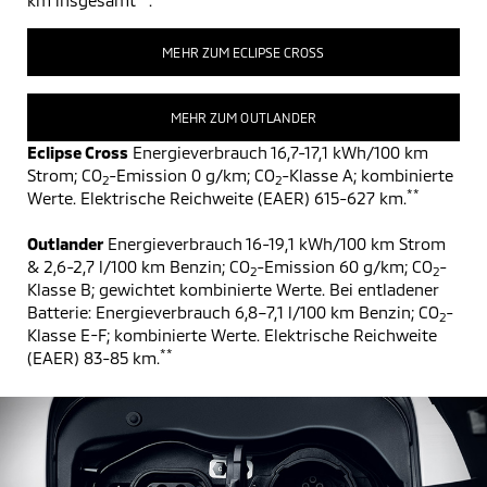
km insgesamt
.
MEHR ZUM ECLIPSE CROSS
MEHR ZUM OUTLANDER
Eclipse Cross
Energieverbrauch 16,7-17,1 kWh/100 km
Strom; CO
-Emission 0 g/km; CO
-Klasse A; kombinierte
2
2
**
Werte. Elektrische Reichweite (EAER) 615-627 km.
Outlander
Energieverbrauch 16-19,1 kWh/100 km Strom
& 2,6-2,7 l/100 km Benzin; CO
-Emission 60 g/km; CO
-
2
2
Klasse B; gewichtet kombinierte Werte. Bei entladener
Batterie: Energieverbrauch 6,8–7,1 l/100 km Benzin; CO
-
2
Klasse E-F; kombinierte Werte. Elektrische Reichweite
**
(EAER) 83-85 km.