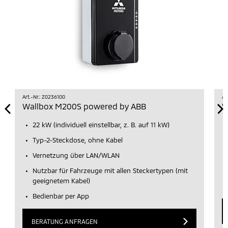
Art.-Nr.: Z0236100
Ar
Wallbox M200S powered by ABB
W
22 kW (individuell einstellbar, z. B. auf 11 kW)
Typ-2-Steckdose, ohne Kabel
Vernetzung über LAN/WLAN
Nutzbar für Fahrzeuge mit allen Steckertypen (mit
geeignetem Kabel)
Bedienbar per App
BERATUNG ANFRAGEN