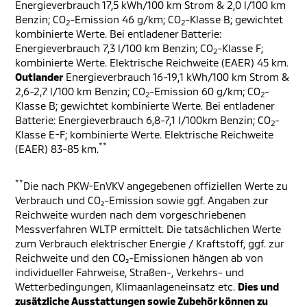
Energieverbrauch 17,5 kWh/100 km Strom & 2,0 l/100 km
Benzin; CO
-Emission 46 g/km; CO
-Klasse B; gewichtet
2
2
kombinierte Werte. Bei entladener Batterie:
Energieverbrauch 7,3 l/100 km Benzin; CO
-Klasse F;
2
kombinierte Werte. Elektrische Reichweite (EAER) 45 km.
Outlander
Energieverbrauch 16-19,1 kWh/100 km Strom &
2,6-2,7 l/100 km Benzin; CO
-Emission 60 g/km; CO
-
2
2
Klasse B; gewichtet kombinierte Werte. Bei entladener
Batterie: Energieverbrauch 6,8-7,1 l/100km Benzin; CO
-
2
Klasse E-F; kombinierte Werte. Elektrische Reichweite
**
(EAER) 83-85 km.
**
Die nach PKW-EnVKV angegebenen offiziellen Werte zu
Verbrauch und CO₂-Emission sowie ggf. Angaben zur
Reichweite wurden nach dem vorgeschriebenen
Messverfahren WLTP ermittelt. Die tatsächlichen Werte
zum Verbrauch elektrischer Energie / Kraftstoff, ggf. zur
Reichweite und den CO₂-Emissionen hängen ab von
individueller Fahrweise, Straßen-, Verkehrs- und
Wetterbedingungen, Klimaanlageneinsatz etc.
Dies und
zusätzliche Ausstattungen sowie Zubehör können zu