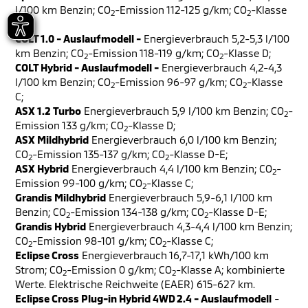
l/100 km Benzin; CO
-Emission 112-125 g/km; CO
-Klasse
2
2
C-D;
COLT 1.0 - Auslaufmodell -
Energieverbrauch 5,2-5,3 l/100
km Benzin; CO
-Emission 118-119 g/km; CO
-Klasse D;
2
2
COLT Hybrid - Auslaufmodell -
Energieverbrauch 4,2-4,3
l/100 km Benzin; CO
-Emission 96-97 g/km; CO
-Klasse
2
2
C;
ASX 1.2 Turbo
Energieverbrauch 5,9 l/100 km Benzin; CO
-
2
Emission 133 g/km; CO
-Klasse D;
2
ASX Mildhybrid
Energieverbrauch 6,0 l/100 km Benzin;
CO
-Emission 135-137 g/km; CO
-Klasse D-E;
2
2
ASX Hybrid
Energieverbrauch 4,4 l/100 km Benzin; CO
-
2
Emission 99-100 g/km; CO
-Klasse C;
2
Grandis Mildhybrid
Energieverbrauch 5,9-6,1 l/100 km
Benzin; CO
-Emission 134-138 g/km; CO
-Klasse D-E;
2
2
Grandis Hybrid
Energieverbrauch 4,3-4,4 l/100 km Benzin;
CO
-Emission 98-101 g/km; CO
-Klasse C;
2
2
Eclipse Cross
Energieverbrauch 16,7-17,1 kWh/100 km
Strom; CO
-Emission 0 g/km; CO
-Klasse A; kombinierte
2
2
Werte. Elektrische Reichweite (EAER) 615-627 km.
Eclipse Cross Plug-in Hybrid 4WD 2.4 - Auslaufmodell
-