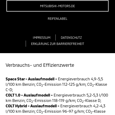
MITSUBISHI-MOTORS.DE
REIFENLABEL
IMPRESSUM
DATENSCHUTZ
ERKLÄRUNG ZUR BARRIEREFREIHEIT
Verbrauchs- und Effizienzwerte
Space Star - Auslaufmodell -
Energieverbrauch 4,9-5,5
l/100 km Benzin; CO
-Emission 112-125 g/km; CO
-Klasse
2
2
C-D;
COLT 1.0 - Auslaufmodell -
Energieverbrauch 5,2-5,3 l/100
km Benzin; CO
-Emission 118-119 g/km; CO
-Klasse D;
2
2
COLT Hybrid - Auslaufmodell -
Energieverbrauch 4,2-4,3
l/100 km Benzin; CO
-Emission 96-97 g/km; CO
-Klasse
2
2