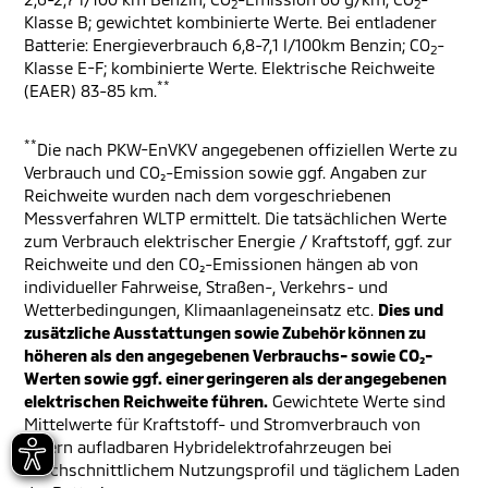
2
2
Klasse B; gewichtet kombinierte Werte. Bei entladener
Batterie: Energieverbrauch 6,8-7,1 l/100km Benzin; CO
-
2
Klasse E-F; kombinierte Werte. Elektrische Reichweite
**
(EAER) 83-85 km.
**
Die nach PKW-EnVKV angegebenen offiziellen Werte zu
Verbrauch und CO₂-Emission sowie ggf. Angaben zur
Reichweite wurden nach dem vorgeschriebenen
Messverfahren WLTP ermittelt. Die tatsächlichen Werte
zum Verbrauch elektrischer Energie / Kraftstoff, ggf. zur
Reichweite und den CO₂-Emissionen hängen ab von
individueller Fahrweise, Straßen-, Verkehrs- und
Wetterbedingungen, Klimaanlageneinsatz etc.
Dies und
zusätzliche Ausstattungen sowie Zubehör können zu
höheren als den angegebenen Verbrauchs- sowie CO₂-
Werten sowie ggf. einer geringeren als der angegebenen
elektrischen Reichweite führen.
Gewichtete Werte sind
Mittelwerte für Kraftstoff- und Stromverbrauch von
extern aufladbaren Hybridelektrofahrzeugen bei
durchschnittlichem Nutzungsprofil und täglichem Laden