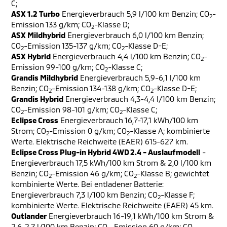
C;
ASX 1.2 Turbo
Energieverbrauch 5,9 l/100 km Benzin; CO
-
2
Emission 133 g/km; CO
-Klasse D;
2
ASX Mildhybrid
Energieverbrauch 6,0 l/100 km Benzin;
CO
-Emission 135-137 g/km; CO
-Klasse D-E;
2
2
ASX Hybrid
Energieverbrauch 4,4 l/100 km Benzin; CO
-
2
Emission 99-100 g/km; CO
-Klasse C;
2
Grandis Mildhybrid
Energieverbrauch 5,9-6,1 l/100 km
Benzin; CO
-Emission 134-138 g/km; CO
-Klasse D-E;
2
2
Grandis Hybrid
Energieverbrauch 4,3-4,4 l/100 km Benzin;
CO
-Emission 98-101 g/km; CO
-Klasse C;
2
2
Eclipse Cross
Energieverbrauch 16,7-17,1 kWh/100 km
Strom; CO
-Emission 0 g/km; CO
-Klasse A; kombinierte
2
2
Werte. Elektrische Reichweite (EAER) 615-627 km.
Eclipse Cross Plug-in Hybrid 4WD 2.4 - Auslaufmodell
-
Energieverbrauch 17,5 kWh/100 km Strom & 2,0 l/100 km
Benzin; CO
-Emission 46 g/km; CO
-Klasse B; gewichtet
2
2
kombinierte Werte. Bei entladener Batterie:
Energieverbrauch 7,3 l/100 km Benzin; CO
-Klasse F;
2
kombinierte Werte. Elektrische Reichweite (EAER) 45 km.
Outlander
Energieverbrauch 16-19,1 kWh/100 km Strom &
2,6-2,7 l/100 km Benzin; CO
-Emission 60 g/km; CO
-